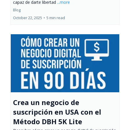
capaz de darte libertad
...more
Blog
October 22, 2025
•
5 min read
Crea un negocio de
suscripción en USA con el
Método DBH 5K Lite