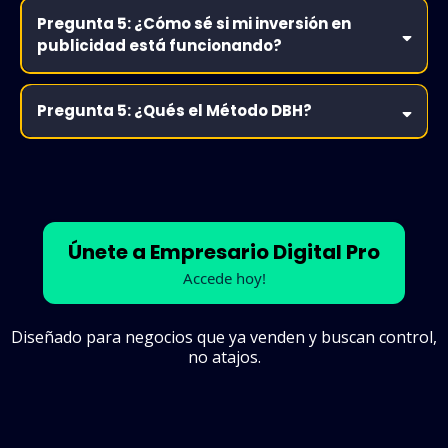
Pregunta 5: ¿Cómo sé si mi inversión en
publicidad está funcionando?
Pregunta 5: ¿Qués el Método DBH?
no estás listo para
Únete a Empresario Digital Pro
1. Creación ofertas que resuleven un problema real.
escalar publicidad
2. Publicidad en Redes Sociales:
Accede hoy!
Diseñado para negocios que ya venden y buscan control,
no
atajos.
3. Automatización del sistema: